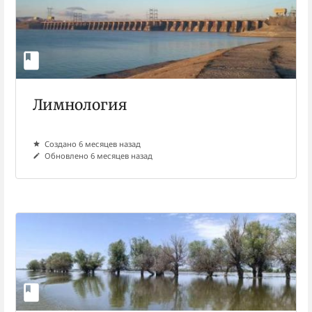
Лимнология
Создано 6 месяцев назад
Обновлено 6 месяцев назад