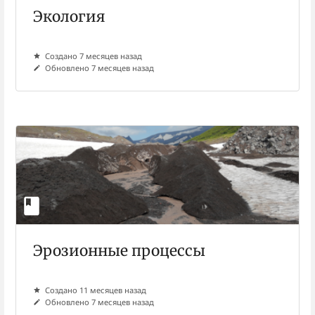
Экология
Создано 7 месяцев назад
Обновлено 7 месяцев назад
Эрозионные процессы
Создано 11 месяцев назад
Обновлено 7 месяцев назад