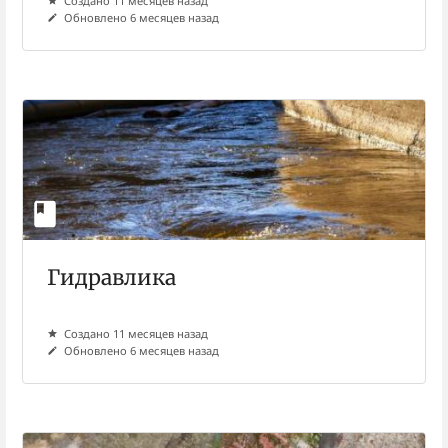
Создано 11 месяцев назад
Обновлено 6 месяцев назад
Гидравлика
Создано 11 месяцев назад
Обновлено 6 месяцев назад