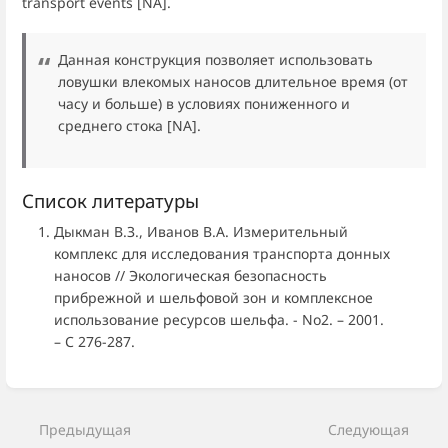
transport events [NA].
Данная конструкция позволяет использовать
ловушки влекомых наносов длительное время (от
часу и больше) в условиях пониженного и
среднего стока [NA].
Список литературы
Дыкман В.З., Иванов В.А. Измерительный
комплекс для исследования транспорта донных
наносов // Экологическая безопасность
прибрежной и шельфовой зон и комплексное
использование ресурсов шельфа. - No2. – 2001.
– С 276-287.
Войти
в
режим
Предыдущая
Следующая
выбора