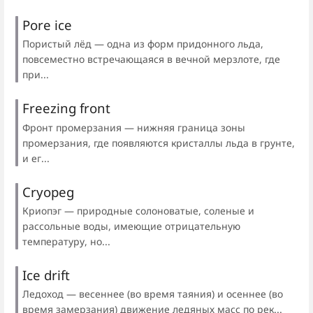
Pore ice
Пористый лёд — одна из форм придонного льда,
повсеместно встречающаяся в вечной мерзлоте, где
при...
Freezing front
Фронт промерзания — нижняя граница зоны
промерзания, где появляются кристаллы льда в грунте,
и ег...
Cryopeg
Криопэг — природные солоноватые, соленые и
рассольные воды, имеющие отрицательную
температуру, но...
Ice drift
Ледоход — весеннее (во время таяния) и осеннее (во
время замерзания) движение ледяных масс по рек...