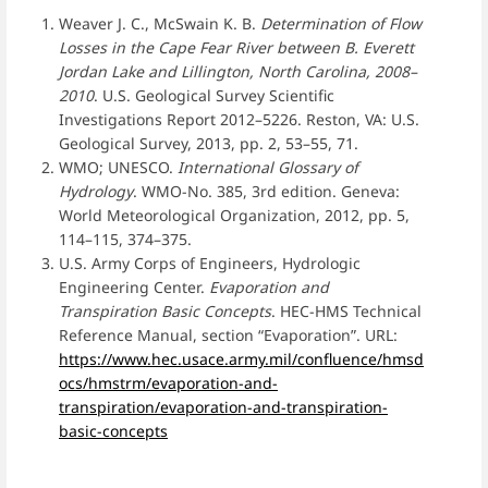
Weaver J. C., McSwain K. B.
Determination of Flow
Losses in the Cape Fear River between B. Everett
Jordan Lake and Lillington, North Carolina, 2008–
2010
. U.S. Geological Survey Scientific
Investigations Report 2012–5226. Reston, VA: U.S.
Geological Survey, 2013, pp. 2, 53–55, 71.
WMO; UNESCO.
International Glossary of
Hydrology
. WMO-No. 385, 3rd edition. Geneva:
World Meteorological Organization, 2012, pp. 5,
114–115, 374–375.
U.S. Army Corps of Engineers, Hydrologic
Engineering Center.
Evaporation and
Transpiration Basic Concepts
. HEC-HMS Technical
Reference Manual, section “Evaporation”. URL:
https://www.hec.usace.army.mil/confluence/hmsd
ocs/hmstrm/evaporation-and-
transpiration/evaporation-and-transpiration-
basic-concepts